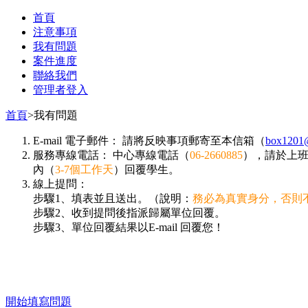
首頁
注意事項
我有問題
案件進度
聯絡我們
管理者登入
首頁
>
我有問題
E-mail 電子郵件： 請將反映事項郵寄至本信箱（
box1201@
服務專線電話： 中心專線電話（
06-2660885
），請於上
內（
3-7個工作天
）回覆學生。
線上提問：
步驟1、填表並且送出。（說明：
務必為真實身分，否則
步驟2、收到提問後指派歸屬單位回覆。
步驟3、單位回覆結果以E-mail 回覆您！
開始填寫問題