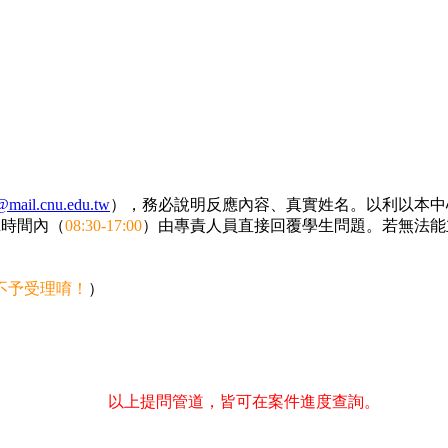
mail.cnu.edu.tw
），務必說明反應內容、真實姓名。以利以本中
班時間內（
08:30-17:00
）由專責人員直接回覆學生問題。若無法能
不予受理唷！
）
以上提問管道，皆可在案件進度查詢。